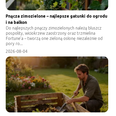
Pnącza zimozielone – najlepsze gatunki do ogrodu
i na balkon
Do najlepszych pnączy zimozielonych należą bluszcz
pospolity, wiciokrzew zaostrzony oraz trzmielina
Fortune’a – tworzą one zieloną osłonę niezależnie od
pory ro...
2026-08-04