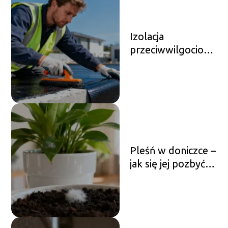
Izolacja
przeciwwilgociowa
– rodzaje,
zastosowanie,
montaż
Pleśń w doniczce –
jak się jej pozbyć i
zapobiegać?