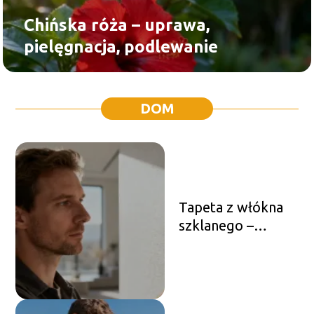
Chińska róża – uprawa,
pielęgnacja, podlewanie
DOM
Tapeta z włókna
szklanego –
zalety, montaż i
malowanie