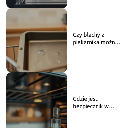
Czy blachy z
piekarnika można
myć w zmywarce?
Gdzie jest
bezpiecznik w
piekarniku?