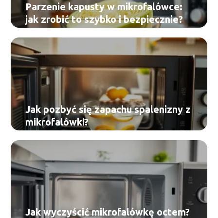
Parzenie kapusty w mikrofalówce:
jak zrobić to szybko i bezpiecznie?
Jak pozbyć się zapachu spalenizny z
mikrofalówki?
Jak wyczyścić mikrofalówkę octem?