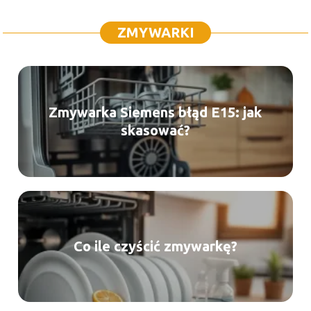
ZMYWARKI
Zmywarka Siemens błąd E15: jak
skasować?
Co ile czyścić zmywarkę?