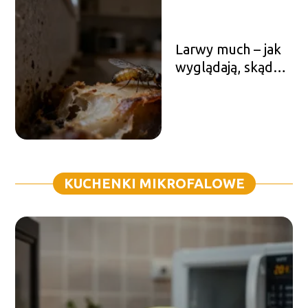
Larwy much – jak
wyglądają, skąd
się biorą i jak je
zwalczać?
KUCHENKI MIKROFALOWE