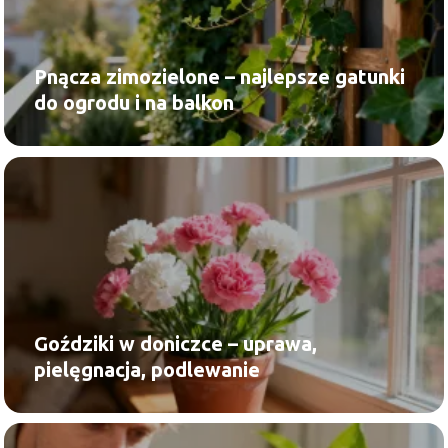
Pnącza zimozielone – najlepsze gatunki
do ogrodu i na balkon
Goździki w doniczce – uprawa,
pielęgnacja, podlewanie