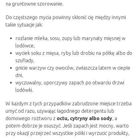
na gruntowne szorowanie.
Do częstszego mycia powinny skłonić cię między innymi
takie sytuacje jak:
rozlanie mleka, sosu, zupy lub marynaty mięsnej w
lodówce,
wyciek soku z mięsa, ryby lub drobiu na półkę albo do
szuflady,
gnicie warzyw czy owoców, zwłaszcza latem w ciepłe
dni,
wyczuwalny, uporczywy zapach po otwarciu drzwi
lodówki.
W każdym z tych przypadków zabrudzone miejsce trzeba
umyć od razu, używając łagodnego detergentu lub
domowego roztworu z
octu, cytryny albo sody
, a
potem dobrze je osuszyć. Jeśli zapach jest mocny, warto
przy okazji przejrzeć wszystkie półki i wyrzucić produkty,