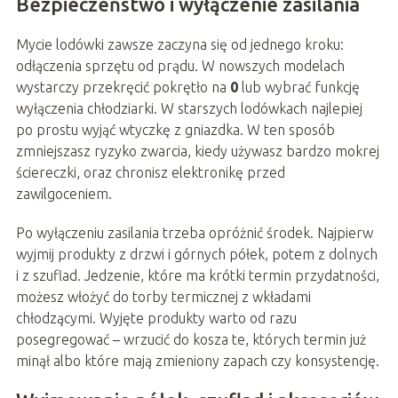
Bezpieczeństwo i wyłączenie zasilania
Mycie lodówki zawsze zaczyna się od jednego kroku:
odłączenia sprzętu od prądu. W nowszych modelach
wystarczy przekręcić pokrętło na
0
lub wybrać funkcję
wyłączenia chłodziarki. W starszych lodówkach najlepiej
po prostu wyjąć wtyczkę z gniazdka. W ten sposób
zmniejszasz ryzyko zwarcia, kiedy używasz bardzo mokrej
ściereczki, oraz chronisz elektronikę przed
zawilgoceniem.
Po wyłączeniu zasilania trzeba opróżnić środek. Najpierw
wyjmij produkty z drzwi i górnych półek, potem z dolnych
i z szuflad. Jedzenie, które ma krótki termin przydatności,
możesz włożyć do torby termicznej z wkładami
chłodzącymi. Wyjęte produkty warto od razu
posegregować – wrzucić do kosza te, których termin już
minął albo które mają zmieniony zapach czy konsystencję.