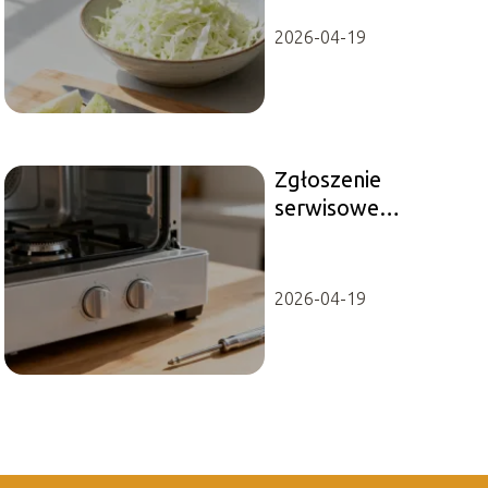
przepis
2026-04-19
Zgłoszenie
serwisowe
Thermomix – jak
naprawić
urządzenie?
2026-04-19