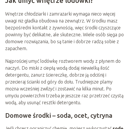
Jak umyć wnętrze lodówki?
Wnętrze chłodziarki i zamrażarki wymaga nieco więcej
uwagi niż gładka obudowa na zewnątrz. W środku masz
bezpośredni kontakt z żywnością, więc środki czyszczące
powinny być delikatne, ale skuteczne. Wiele osób sięga po
domowe rozwiązania, bo są tanie i dobrze radzą sobie z
zapachem.
Najprościej umyć lodówkę roztworem wody z płynem do
naczyń. Do miski z ciepłą wodą dodaj niewielką ilość
detergentu, zanurz ściereczkę, dobrze ją odciśnij i
przecieraj ścianki od góry do dołu. Trudniejsze plamy
można wcześniej zwilżyć i zostawić na kilka minut. Po
umyciu powierzchni trzeba je jeszcze raz przetrzeć czystą
wodą, aby usunąć resztki detergentu.
Domowe środki – soda, ocet, cytryna
Jeśli chcesz ograniczyć chemię, możesz wykorzystać
sodę