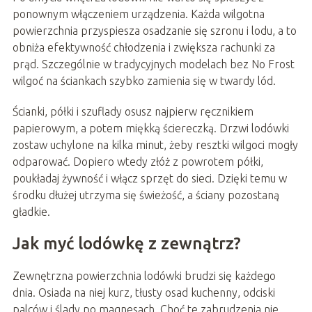
ponownym włączeniem urządzenia. Każda wilgotna
powierzchnia przyspiesza osadzanie się szronu i lodu, a to
obniża efektywność chłodzenia i zwiększa rachunki za
prąd. Szczególnie w tradycyjnych modelach bez No Frost
wilgoć na ściankach szybko zamienia się w twardy lód.
Ścianki, półki i szuflady osusz najpierw ręcznikiem
papierowym, a potem miękką ściereczką. Drzwi lodówki
zostaw uchylone na kilka minut, żeby resztki wilgoci mogły
odparować. Dopiero wtedy złóż z powrotem półki,
poukładaj żywność i włącz sprzęt do sieci. Dzięki temu w
środku dłużej utrzyma się świeżość, a ściany pozostaną
gładkie.
Jak myć lodówkę z zewnątrz?
Zewnętrzna powierzchnia lodówki brudzi się każdego
dnia. Osiada na niej kurz, tłusty osad kuchenny, odciski
palców i ślady po magnesach. Choć te zabrudzenia nie