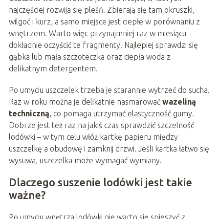
najczęściej rozwija się pleśń. Zbierają się tam okruszki,
wilgoć i kurz, a samo miejsce jest ciepłe w porównaniu z
wnętrzem. Warto więc przynajmniej raz w miesiącu
dokładnie oczyścić te fragmenty. Najlepiej sprawdzi się
gąbka lub mała szczoteczka oraz ciepła woda z
delikatnym detergentem.
Po umyciu uszczelek trzeba je starannie wytrzeć do sucha.
Raz w roku można je delikatnie nasmarować
wazeliną
techniczną
, co pomaga utrzymać elastyczność gumy.
Dobrze jest też raz na jakiś czas sprawdzić szczelność
lodówki – w tym celu włóż kartkę papieru między
uszczelkę a obudowę i zamknij drzwi. Jeśli kartka łatwo się
wysuwa, uszczelka może wymagać wymiany.
Dlaczego suszenie lodówki jest takie
ważne?
Po umyciu wnętrza lodówki nie warto się spieszyć z