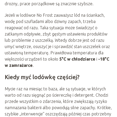
drożny, prace porządkowe są znacznie szybsze.
Jeżeli w lodówce No Frost zauważysz lód na ściankach,
wodę pod szufladami albo dziwny zapach, trzeba
reagować od razu. Taka sytuacja może świadczyć o
zatkanym odpływie, zbyt gęstym ustawieniu produktów
lub problemie z uszczelką. Wtedy dobrze jest od razu
umyć wnętrze, osuszyć je i sprawdzić stan uszczelek oraz
ustawioną temperaturę. Prawidłowa temperatura dla
większości urządzeń to około
5°C w chłodziarce
i
-18°C
w zamrażarce
.
Kiedy myć lodówkę częściej?
Mycie raz na miesiąc to baza, ale są sytuacje, w których
warto od razu sięgnąć po ściereczkę i detergent. Chodzi
przede wszystkim o zdarzenia, które zwiększają ryzyko
namnażania bakterii albo powodują silne zapachy. Krótkie,
szybkie „interwencje” oszczędzają później czas potrzebny