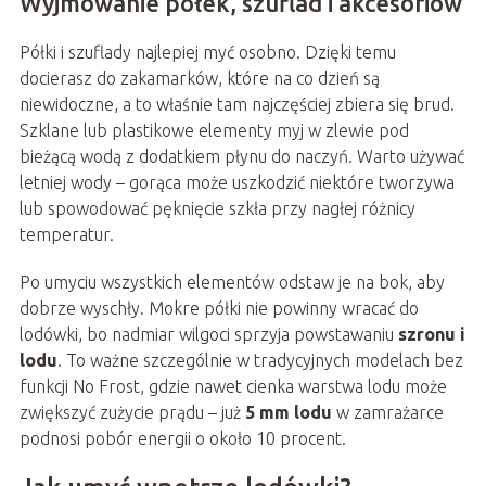
Wyjmowanie półek, szuflad i akcesoriów
Półki i szuflady najlepiej myć osobno. Dzięki temu
docierasz do zakamarków, które na co dzień są
niewidoczne, a to właśnie tam najczęściej zbiera się brud.
Szklane lub plastikowe elementy myj w zlewie pod
bieżącą wodą z dodatkiem płynu do naczyń. Warto używać
letniej wody – gorąca może uszkodzić niektóre tworzywa
lub spowodować pęknięcie szkła przy nagłej różnicy
temperatur.
Po umyciu wszystkich elementów odstaw je na bok, aby
dobrze wyschły. Mokre półki nie powinny wracać do
lodówki, bo nadmiar wilgoci sprzyja powstawaniu
szronu i
lodu
. To ważne szczególnie w tradycyjnych modelach bez
funkcji No Frost, gdzie nawet cienka warstwa lodu może
zwiększyć zużycie prądu – już
5 mm lodu
w zamrażarce
podnosi pobór energii o około 10 procent.