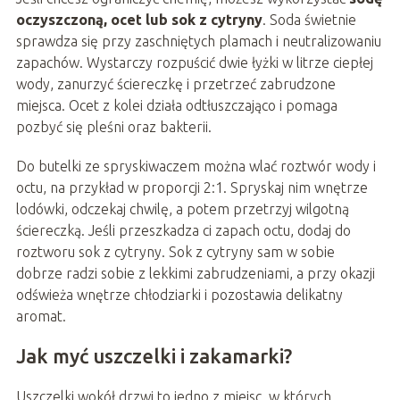
oczyszczoną, ocet lub sok z cytryny
. Soda świetnie
sprawdza się przy zaschniętych plamach i neutralizowaniu
zapachów. Wystarczy rozpuścić dwie łyżki w litrze ciepłej
wody, zanurzyć ściereczkę i przetrzeć zabrudzone
miejsca. Ocet z kolei działa odtłuszczająco i pomaga
pozbyć się pleśni oraz bakterii.
Do butelki ze spryskiwaczem można wlać roztwór wody i
octu, na przykład w proporcji 2:1. Spryskaj nim wnętrze
lodówki, odczekaj chwilę, a potem przetrzyj wilgotną
ściereczką. Jeśli przeszkadza ci zapach octu, dodaj do
roztworu sok z cytryny. Sok z cytryny sam w sobie
dobrze radzi sobie z lekkimi zabrudzeniami, a przy okazji
odświeża wnętrze chłodziarki i pozostawia delikatny
aromat.
Jak myć uszczelki i zakamarki?
Uszczelki wokół drzwi to jedno z miejsc, w których