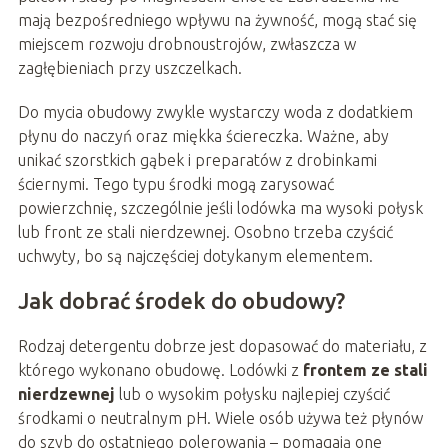
mają bezpośredniego wpływu na żywność, mogą stać się
miejscem rozwoju drobnoustrojów, zwłaszcza w
zagłębieniach przy uszczelkach.
Do mycia obudowy zwykle wystarczy woda z dodatkiem
płynu do naczyń oraz miękka ściereczka. Ważne, aby
unikać szorstkich gąbek i preparatów z drobinkami
ściernymi. Tego typu środki mogą zarysować
powierzchnię, szczególnie jeśli lodówka ma wysoki połysk
lub front ze stali nierdzewnej. Osobno trzeba czyścić
uchwyty, bo są najczęściej dotykanym elementem.
Jak dobrać środek do obudowy?
Rodzaj detergentu dobrze jest dopasować do materiału, z
którego wykonano obudowę. Lodówki z
frontem ze stali
nierdzewnej
lub o wysokim połysku najlepiej czyścić
środkami o neutralnym pH. Wiele osób używa też płynów
do szyb do ostatniego polerowania – pomagają one