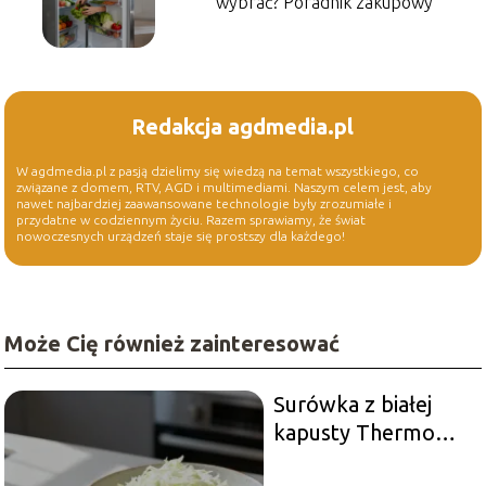
wybrać? Poradnik zakupowy
Redakcja agdmedia.pl
W agdmedia.pl z pasją dzielimy się wiedzą na temat wszystkiego, co
związane z domem, RTV, AGD i multimediami. Naszym celem jest, aby
nawet najbardziej zaawansowane technologie były zrozumiałe i
przydatne w codziennym życiu. Razem sprawiamy, że świat
nowoczesnych urządzeń staje się prostszy dla każdego!
Może Cię również zainteresować
Surówka z białej
kapusty Thermomix
– prosty i szybki