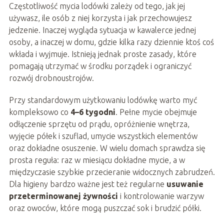
Częstotliwość mycia lodówki zależy od tego, jak jej
używasz, ile osób z niej korzysta i jak przechowujesz
jedzenie. Inaczej wygląda sytuacja w kawalerce jednej
osoby, a inaczej w domu, gdzie kilka razy dziennie ktoś coś
wkłada i wyjmuje. Istnieją jednak proste zasady, które
pomagają utrzymać w środku porządek i ograniczyć
rozwój drobnoustrojów.
Przy standardowym użytkowaniu lodówkę warto myć
kompleksowo co
4–6 tygodni
. Pełne mycie obejmuje
odłączenie sprzętu od prądu, opróżnienie wnętrza,
wyjęcie półek i szuflad, umycie wszystkich elementów
oraz dokładne osuszenie. W wielu domach sprawdza się
prosta reguła: raz w miesiącu dokładne mycie, a w
międzyczasie szybkie przecieranie widocznych zabrudzeń.
Dla higieny bardzo ważne jest też regularne
usuwanie
przeterminowanej żywności
i kontrolowanie warzyw
oraz owoców, które mogą puszczać sok i brudzić półki.