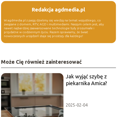
Redakcja agdmedia.pl
W agdmedia.pl z pasją dzielimy się wiedzą na temat wszystkiego, co
związane z domem, RTV, AGD i multimediami. Naszym celem jest, aby
nawet najbardziej zaawansowane technologie były zrozumiałe i
przydatne w codziennym życiu. Razem sprawiamy, że świat
nowoczesnych urządzeń staje się prostszy dla każdego!
Może Cię również zainteresować
Jak wyjąć szybę z
piekarnika Amica?
2025-02-04