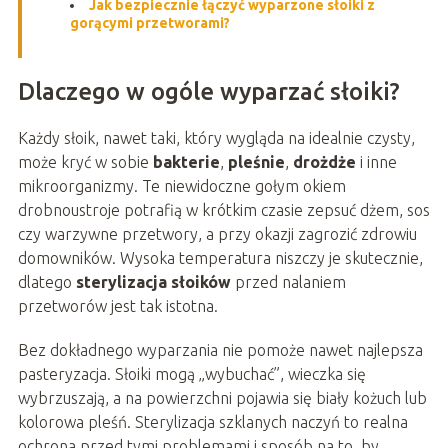
Jak bezpiecznie łączyć wyparzone słoiki z
gorącymi przetworami?
Dlaczego w ogóle wyparzać słoiki?
Każdy słoik, nawet taki, który wygląda na idealnie czysty,
może kryć w sobie
bakterie
,
pleśnie
,
drożdże
i inne
mikroorganizmy. Te niewidoczne gołym okiem
drobnoustroje potrafią w krótkim czasie zepsuć dżem, sos
czy warzywne przetwory, a przy okazji zagrozić zdrowiu
domowników. Wysoka temperatura niszczy je skutecznie,
dlatego
sterylizacja słoików
przed nalaniem
przetworów jest tak istotna.
Bez dokładnego wyparzania nie pomoże nawet najlepsza
pasteryzacja. Słoiki mogą „wybuchać”, wieczka się
wybrzuszają, a na powierzchni pojawia się biały kożuch lub
kolorowa pleśń. Sterylizacja szklanych naczyń to realna
ochrona przed tymi problemami i sposób na to, by