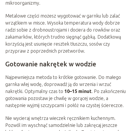
mikroorganizmy.
Metalowe części możesz wygotować w garnku lub zalać
wrzątkiem w misce. Wysoka temperatura wody dobrze
radzi sobie z drobnoustrojami i dociera do rowków oraz
zakamarków, których trudno sięgnąć gąbką. Dodatkową
korzyścią jest usunięcie resztek tłuszczu, sosów czy
przypraw z poprzednich przetworów.
Gotowanie nakrętek w wodzie
Najpewniejsza metoda to krótkie gotowanie. Do małego
garnka wlej wodę, doprowadź ją do wrzenia i wrzuć
nakrętki. Optymalny czas to
10–15 minut
. Po zakończeniu
gotowania pozostaw je chwilę w gorącej wodzie, a
następnie wyjmij szczypcami i połóż na czystej ściereczce.
Nie wycieraj wnętrza wieczek ręcznikiem kuchennym.
Pozwól im wyschnąć samodzielnie lub zakręcaj jeszcze