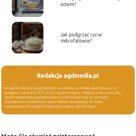
octem?
Jak podgrzać ryż w
mikrofalówce?
Redakcja agdmedia.pl
W agdmedia.pl z pasją dzielimy się wiedzą na temat wszystkiego, co
związane z domem, RTV, AGD i multimediami. Naszym celem jest, aby
nawet najbardziej zaawansowane technologie były zrozumiałe i
przydatne w codziennym życiu. Razem sprawiamy, że świat
nowoczesnych urządzeń staje się prostszy dla każdego!