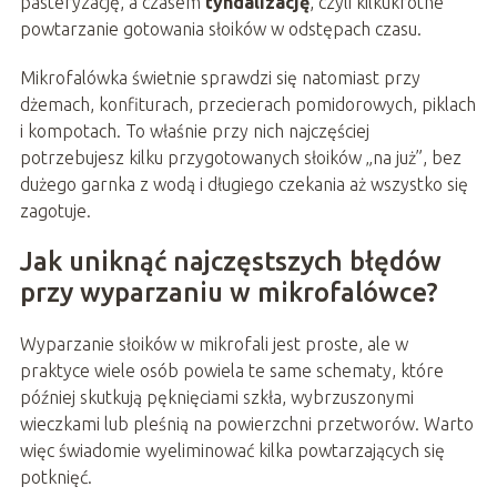
pasteryzację, a czasem
tyndalizację
, czyli kilkukrotne
powtarzanie gotowania słoików w odstępach czasu.
Mikrofalówka świetnie sprawdzi się natomiast przy
dżemach, konfiturach, przecierach pomidorowych, piklach
i kompotach. To właśnie przy nich najczęściej
potrzebujesz kilku przygotowanych słoików „na już”, bez
dużego garnka z wodą i długiego czekania aż wszystko się
zagotuje.
Jak uniknąć najczęstszych błędów
przy wyparzaniu w mikrofalówce?
Wyparzanie słoików w mikrofali jest proste, ale w
praktyce wiele osób powiela te same schematy, które
później skutkują pęknięciami szkła, wybrzuszonymi
wieczkami lub pleśnią na powierzchni przetworów. Warto
więc świadomie wyeliminować kilka powtarzających się
potknięć.