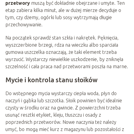
przetwory
muszą być dokładnie obejrzane i umyte. Ten
etap zabiera kilka minut, ale w dużej mierze decyduje o
tym, czy dżemy, ogórki lub sosy wytrzymają długie
przechowywanie.
Na początek sprawdź stan szkła i nakrętek. Pęknięcia,
wyszczerbione brzegi, rdza na wieczku albo sparciała
gumowa uszczelka oznaczają, że taki element trzeba
wyrzucić. Wystarczy niewielkie uszkodzenie, by zniknęła
szczelność i cała praca nad przetworami poszła na marne.
Mycie i kontrola stanu słoików
Do wstępnego mycia wystarczy ciepła woda, płyn do
naczyń i gąbka lub szczotka. Słoik powinien być idealnie
czysty w środku oraz na gwincie. Z powierzchni trzeba
usunąć resztki etykiet, kleju, tłuszczu i osady z
poprzednich przetworów. Nowe naczynia też należy
umyć, bo mogą mieć kurz z magazynu lub pozostałości z