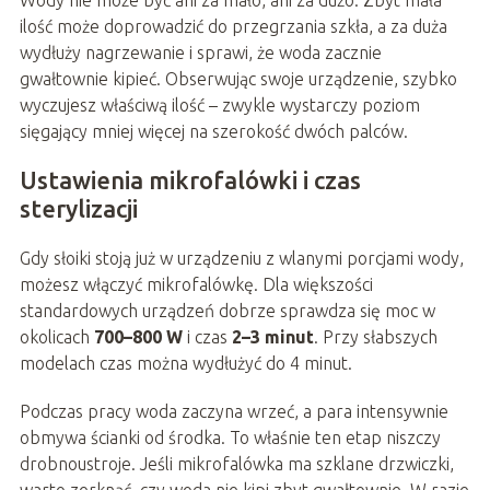
ilość może doprowadzić do przegrzania szkła, a za duża
wydłuży nagrzewanie i sprawi, że woda zacznie
gwałtownie kipieć. Obserwując swoje urządzenie, szybko
wyczujesz właściwą ilość – zwykle wystarczy poziom
sięgający mniej więcej na szerokość dwóch palców.
Ustawienia mikrofalówki i czas
sterylizacji
Gdy słoiki stoją już w urządzeniu z wlanymi porcjami wody,
możesz włączyć mikrofalówkę. Dla większości
standardowych urządzeń dobrze sprawdza się moc w
okolicach
700–800 W
i czas
2–3 minut
. Przy słabszych
modelach czas można wydłużyć do 4 minut.
Podczas pracy woda zaczyna wrzeć, a para intensywnie
obmywa ścianki od środka. To właśnie ten etap niszczy
drobnoustroje. Jeśli mikrofalówka ma szklane drzwiczki,
warto zerknąć, czy woda nie kipi zbyt gwałtownie. W razie