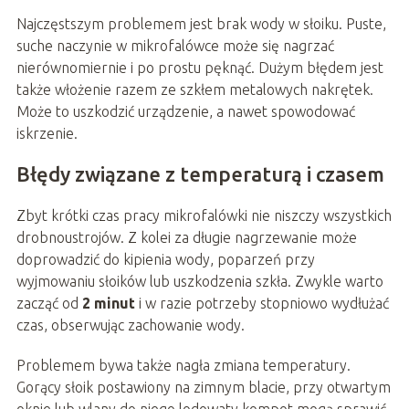
Najczęstszym problemem jest brak wody w słoiku. Puste,
suche naczynie w mikrofalówce może się nagrzać
nierównomiernie i po prostu pęknąć. Dużym błędem jest
także włożenie razem ze szkłem metalowych nakrętek.
Może to uszkodzić urządzenie, a nawet spowodować
iskrzenie.
Błędy związane z temperaturą i czasem
Zbyt krótki czas pracy mikrofalówki nie niszczy wszystkich
drobnoustrojów. Z kolei za długie nagrzewanie może
doprowadzić do kipienia wody, poparzeń przy
wyjmowaniu słoików lub uszkodzenia szkła. Zwykle warto
zacząć od
2 minut
i w razie potrzeby stopniowo wydłużać
czas, obserwując zachowanie wody.
Problemem bywa także nagła zmiana temperatury.
Gorący słoik postawiony na zimnym blacie, przy otwartym
oknie lub wlany do niego lodowaty kompot mogą sprawić,