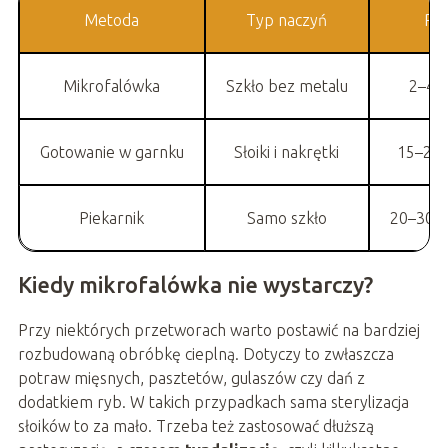
Metoda
Typ naczyń
Prz
Mikrofalówka
Szkło bez metalu
2–4 m
Gotowanie w garnku
Słoiki i nakrętki
15–20 
Piekarnik
Samo szkło
20–30 m
Kiedy mikrofalówka nie wystarczy?
Przy niektórych przetworach warto postawić na bardziej
rozbudowaną obróbkę cieplną. Dotyczy to zwłaszcza
potraw mięsnych, pasztetów, gulaszów czy dań z
dodatkiem ryb. W takich przypadkach sama sterylizacja
słoików to za mało. Trzeba też zastosować dłuższą