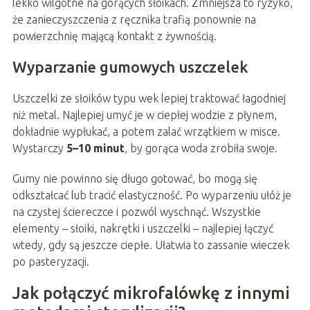
lekko wilgotne na gorących słoikach. Zmniejsza to ryzyko,
że zanieczyszczenia z ręcznika trafią ponownie na
powierzchnię mającą kontakt z żywnością.
Wyparzanie gumowych uszczelek
Uszczelki ze słoików typu wek lepiej traktować łagodniej
niż metal. Najlepiej umyć je w ciepłej wodzie z płynem,
dokładnie wypłukać, a potem zalać wrzątkiem w misce.
Wystarczy
5–10 minut
, by gorąca woda zrobiła swoje.
Gumy nie powinno się długo gotować, bo mogą się
odkształcać lub tracić elastyczność. Po wyparzeniu ułóż je
na czystej ściereczce i pozwól wyschnąć. Wszystkie
elementy – słoiki, nakrętki i uszczelki – najlepiej łączyć
wtedy, gdy są jeszcze ciepłe. Ułatwia to zassanie wieczek
po pasteryzacji.
Jak połączyć mikrofalówkę z innymi