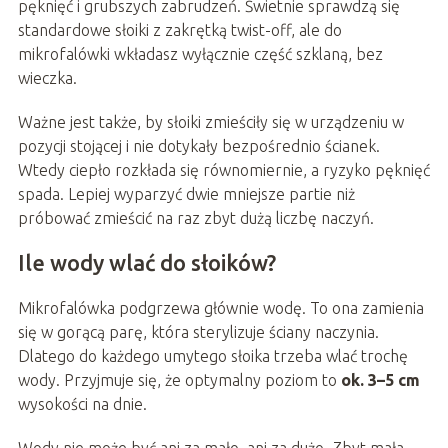
pęknięć i grubszych zabrudzeń. Świetnie sprawdzą się
standardowe słoiki z zakrętką twist-off, ale do
mikrofalówki wkładasz wyłącznie część szklaną, bez
wieczka.
Ważne jest także, by słoiki zmieściły się w urządzeniu w
pozycji stojącej i nie dotykały bezpośrednio ścianek.
Wtedy ciepło rozkłada się równomiernie, a ryzyko pęknięć
spada. Lepiej wyparzyć dwie mniejsze partie niż
próbować zmieścić na raz zbyt dużą liczbę naczyń.
Ile wody wlać do słoików?
Mikrofalówka podgrzewa głównie wodę. To ona zamienia
się w gorącą parę, która sterylizuje ściany naczynia.
Dlatego do każdego umytego słoika trzeba wlać trochę
wody. Przyjmuje się, że optymalny poziom to
ok. 3–5 cm
wysokości na dnie.
Wody nie może być ani za mało, ani za dużo. Zbyt mała