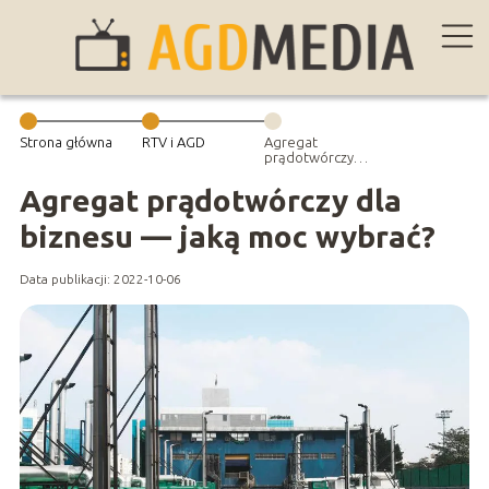
Strona główna
RTV i AGD
Agregat
prądotwórczy
dla biznesu —
jaką moc
Agregat prądotwórczy dla
wybrać?
biznesu — jaką moc wybrać?
Data publikacji: 2022-10-06