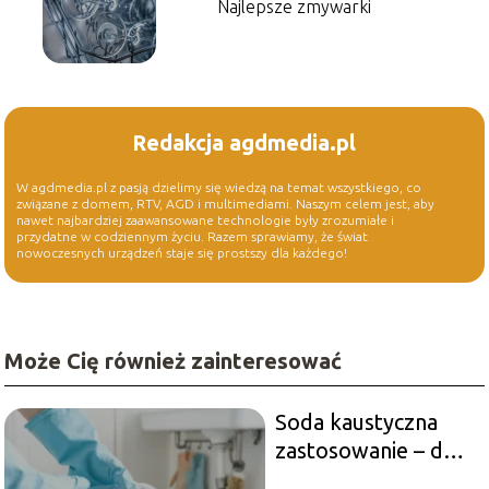
Najlepsze zmywarki
Redakcja agdmedia.pl
W agdmedia.pl z pasją dzielimy się wiedzą na temat wszystkiego, co
związane z domem, RTV, AGD i multimediami. Naszym celem jest, aby
nawet najbardziej zaawansowane technologie były zrozumiałe i
przydatne w codziennym życiu. Razem sprawiamy, że świat
nowoczesnych urządzeń staje się prostszy dla każdego!
Może Cię również zainteresować
Soda kaustyczna
zastosowanie – do
czego jej używać