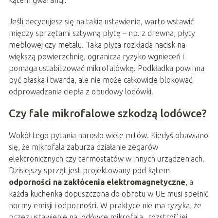
Jeśli decydujesz się na takie ustawienie, warto wstawić
między sprzętami sztywną płytę – np. z drewna, płyty
meblowej czy metalu. Taka płyta rozkłada nacisk na
większą powierzchnię, ogranicza ryzyko wgnieceń i
pomaga ustabilizować mikrofalówkę. Podkładka powinna
być płaska i twarda, ale nie może całkowicie blokować
odprowadzania ciepła z obudowy lodówki.
Czy fale mikrofalowe szkodzą lodówce?
Wokół tego pytania narosło wiele mitów. Kiedyś obawiano
się, że mikrofala zaburza działanie zegarów
elektronicznych czy termostatów w innych urządzeniach.
Dzisiejszy sprzęt jest projektowany pod kątem
odporności na zakłócenia elektromagnetyczne
, a
każda kuchenka dopuszczona do obrotu w UE musi spełnić
normy emisji i odporności. W praktyce nie ma ryzyka, że
przez ustawienie na lodówce mikrofala „rozstroi” jej