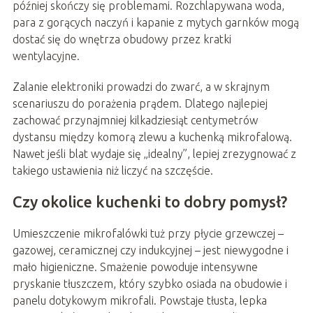
później skończy się problemami. Rozchlapywana woda,
para z gorących naczyń i kapanie z mytych garnków mogą
dostać się do wnętrza obudowy przez kratki
wentylacyjne.
Zalanie elektroniki prowadzi do zwarć, a w skrajnym
scenariuszu do porażenia prądem. Dlatego najlepiej
zachować przynajmniej kilkadziesiąt centymetrów
dystansu między komorą zlewu a kuchenką mikrofalową.
Nawet jeśli blat wydaje się „idealny”, lepiej zrezygnować z
takiego ustawienia niż liczyć na szczęście.
Czy okolice kuchenki to dobry pomysł?
Umieszczenie mikrofalówki tuż przy płycie grzewczej –
gazowej, ceramicznej czy indukcyjnej – jest niewygodne i
mało higieniczne. Smażenie powoduje intensywne
pryskanie tłuszczem, który szybko osiada na obudowie i
panelu dotykowym mikrofali. Powstaje tłusta, lepka