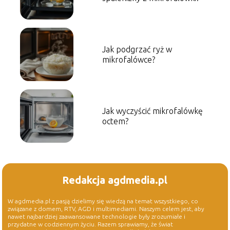
Jak podgrzać ryż w
mikrofalówce?
Jak wyczyścić mikrofalówkę
octem?
Redakcja agdmedia.pl
W agdmedia.pl z pasją dzielimy się wiedzą na temat wszystkiego, co
związane z domem, RTV, AGD i multimediami. Naszym celem jest, aby
nawet najbardziej zaawansowane technologie były zrozumiałe i
przydatne w codziennym życiu. Razem sprawiamy, że świat