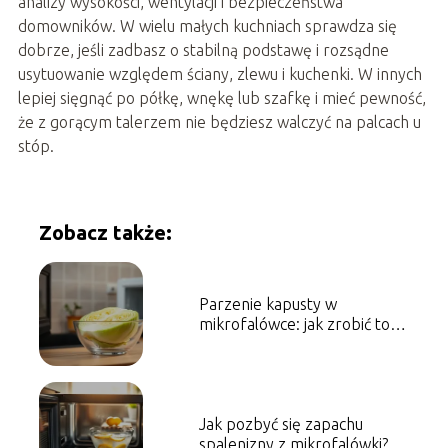
analizy wysokości, wentylacji i bezpieczeństwa
domowników. W wielu małych kuchniach sprawdza się
dobrze, jeśli zadbasz o stabilną podstawę i rozsądne
usytuowanie względem ściany, zlewu i kuchenki. W innych
lepiej sięgnąć po półkę, wnękę lub szafkę i mieć pewność,
że z gorącym talerzem nie będziesz walczyć na palcach u
stóp.
Zobacz także:
Parzenie kapusty w
mikrofalówce: jak zrobić to
szybko i bezpiecznie?
Jak pozbyć się zapachu
spalenizny z mikrofalówki?