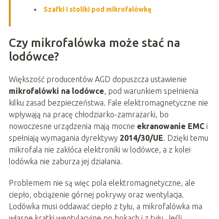
Szafki i stoliki pod mikrofalówkę
Czy mikrofalówka może stać na
lodówce?
Większość producentów AGD dopuszcza ustawienie
mikrofalówki na lodówce
, pod warunkiem spełnienia
kilku zasad bezpieczeństwa. Fale elektromagnetyczne nie
wpływają na pracę chłodziarko-zamrażarki, bo
nowoczesne urządzenia mają mocne
ekranowanie EMC
i
spełniają wymagania dyrektywy
2014/30/UE
. Dzięki temu
mikrofala nie zakłóca elektroniki w lodówce, a z kolei
lodówka nie zaburza jej działania.
Problemem nie są więc pola elektromagnetyczne, ale
ciepło, obciążenie górnej pokrywy oraz wentylacja.
Lodówka musi oddawać ciepło z tyłu, a mikrofalówka ma
własne kratki wentylacyjne po bokach i z tyłu. Jeśli