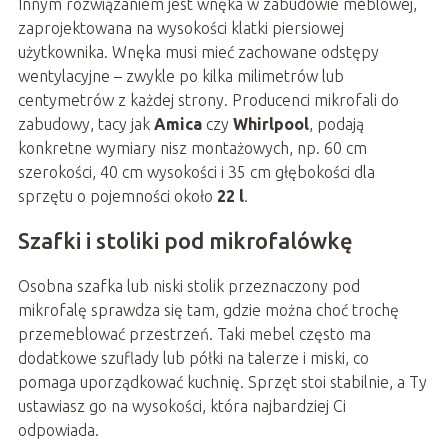
Innym rozwiązaniem jest wnęka w zabudowie meblowej,
zaprojektowana na wysokości klatki piersiowej
użytkownika. Wnęka musi mieć zachowane odstępy
wentylacyjne – zwykle po kilka milimetrów lub
centymetrów z każdej strony. Producenci mikrofali do
zabudowy, tacy jak
Amica
czy
Whirlpool
, podają
konkretne wymiary nisz montażowych, np. 60 cm
szerokości, 40 cm wysokości i 35 cm głębokości dla
sprzętu o pojemności około
22 l
.
Szafki i stoliki pod mikrofalówkę
Osobna szafka lub niski stolik przeznaczony pod
mikrofalę sprawdza się tam, gdzie można choć trochę
przemeblować przestrzeń. Taki mebel często ma
dodatkowe szuflady lub półki na talerze i miski, co
pomaga uporządkować kuchnię. Sprzęt stoi stabilnie, a Ty
ustawiasz go na wysokości, która najbardziej Ci
odpowiada.