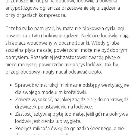
przenoszenie ciepła na obudowę lodówki, a powłoka
antypoślizgowa ogranicza przesuwanie się urządzenia
przy drganiach kompresora.
Trzeba tylko pamiętać, by mata nie blokowała cyrkulacji
powietrza z tyłu i boków urządzeń. Niektóre lodówki mają
skraplacz wbudowany w boczne ścianki. Wtedy gruba,
szczelna płyta na całej powierzchni może nie być dobrym
pomysłem. Rozsądniej jest zastosować twardą płytę o
nieco mniejszej powierzchni niż obrys lodówki, tak by
brzegi obudowy mogły nadal oddawać ciepło.
Sprawdź w instrukcji minimalne odstępy wentylacyjne
dla swojego modelu mikrofalówki.
Zmierz wysokość, na jakiej znajdzie się dolna krawędź
drzwiczek po ustawieniu na lodówce.
Zastosuj sztywną płytę lub matę, jeśli górna pokrywa
lodówki jest cienka lub wygięta.
Podłącz mikrofalówkę do gniazdka ściennego, a nie