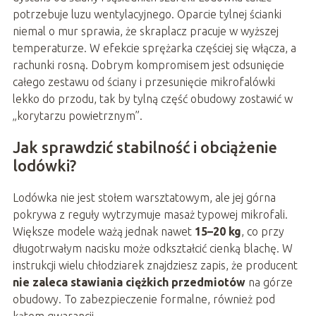
potrzebuje luzu wentylacyjnego. Oparcie tylnej ścianki
niemal o mur sprawia, że skraplacz pracuje w wyższej
temperaturze. W efekcie sprężarka częściej się włącza, a
rachunki rosną. Dobrym kompromisem jest odsunięcie
całego zestawu od ściany i przesunięcie mikrofalówki
lekko do przodu, tak by tylną część obudowy zostawić w
„korytarzu powietrznym”.
Jak sprawdzić stabilność i obciążenie
lodówki?
Lodówka nie jest stołem warsztatowym, ale jej górna
pokrywa z reguły wytrzymuje masaż typowej mikrofali.
Większe modele ważą jednak nawet
15–20 kg
, co przy
długotrwałym nacisku może odkształcić cienką blachę. W
instrukcji wielu chłodziarek znajdziesz zapis, że producent
nie zaleca stawiania ciężkich przedmiotów
na górze
obudowy. To zabezpieczenie formalne, również pod
kątem gwarancji.