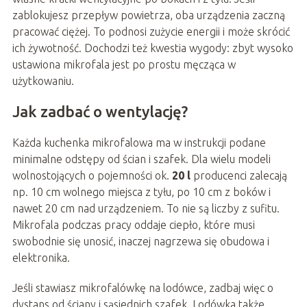
zablokujesz przepływ powietrza, oba urządzenia zaczną
pracować ciężej. To podnosi zużycie energii i może skrócić
ich żywotność. Dochodzi też kwestia wygody: zbyt wysoko
ustawiona mikrofala jest po prostu męcząca w
użytkowaniu.
Jak zadbać o wentylację?
Każda kuchenka mikrofalowa ma w instrukcji podane
minimalne odstępy od ścian i szafek. Dla wielu modeli
wolnostojących o pojemności ok.
20 l
producenci zalecają
np. 10 cm wolnego miejsca z tyłu, po 10 cm z boków i
nawet 20 cm nad urządzeniem. To nie są liczby z sufitu.
Mikrofala podczas pracy oddaje ciepło, które musi
swobodnie się unosić, inaczej nagrzewa się obudowa i
elektronika.
Jeśli stawiasz mikrofalówkę na lodówce, zadbaj więc o
dystans od ściany i sąsiednich szafek. Lodówka także