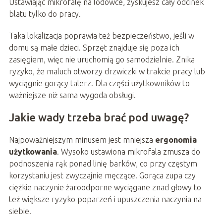
Ustawiając mikrofalę na lodówce, zyskujesz cały odcinek
blatu tylko do pracy.
Taka lokalizacja poprawia też bezpieczeństwo, jeśli w
domu są małe dzieci. Sprzęt znajduje się poza ich
zasięgiem, więc nie uruchomią go samodzielnie. Znika
ryzyko, że maluch otworzy drzwiczki w trakcie pracy lub
wyciągnie gorący talerz. Dla części użytkowników to
ważniejsze niż sama wygoda obsługi.
Jakie wady trzeba brać pod uwagę?
Najpoważniejszym minusem jest mniejsza
ergonomia
użytkowania
. Wysoko ustawiona mikrofala zmusza do
podnoszenia rąk ponad linię barków, co przy częstym
korzystaniu jest zwyczajnie męczące. Gorąca zupa czy
ciężkie naczynie żaroodporne wyciągane znad głowy to
też większe ryzyko poparzeń i upuszczenia naczynia na
siebie.