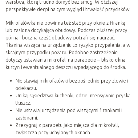
warstwa, którą trudno domyć bez smug. W dłuższej
perspektywie cierpi na tym wygląd i trwałość przycisków.
Mikrofalówka nie powinna też stać przy oknie z firanką
lub zasłoną dotykającą obudowy. Podczas dłuższej pracy
górna i boczna część obudowy potrafi się nagrzać.
Tkanina wisząca na urządzeniu to ryzyko przypalenia, a w
skrajnym przypadku pożaru. Podobne zastrzeżenie
dotyczy ustawiania mikrofali na parapecie – blisko okna,
kurtyn i ewentualnego deszczu wpadającego do środka.
Nie stawiaj mikrofalówki bezpośrednio przy zlewie i
ociekaczu.
Unikaj sąsiedztwa kuchenki, gdzie intensywnie pryska
tłuszcz.
Nie ustawiaj urządzenia pod wiszącymi firankami i
zasłonami.
Zrezygnuj z parapetu jako miejsca dla mikrofali,
zwłaszcza przy uchylanych oknach.