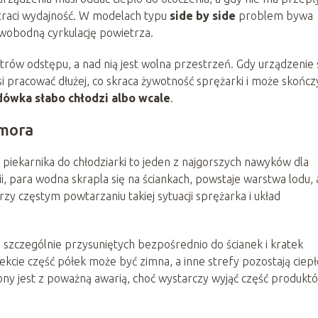
 traci wydajność. W modelach typu
side by side
problem bywa
 swobodną cyrkulację powietrza.
metrów odstępu, a nad nią jest wolna przestrzeń. Gdy urządzenie 
si pracować dłużej, co skraca żywotność sprężarki i może skończ
dówka słabo chłodzi albo wcale
.
omora
 piekarnika do chłodziarki to jeden z najgorszych nawyków dla
i, para wodna skrapla się na ściankach, powstaje warstwa lodu, 
y częstym powtarzaniu takiej sytuacji sprężarka i układ
, szczególnie przysuniętych bezpośrednio do ścianek i kratek
ekcie część półek może być zimna, a inne strefy pozostają ciepł
ony jest z poważną awarią, choć wystarczy wyjąć część produkt