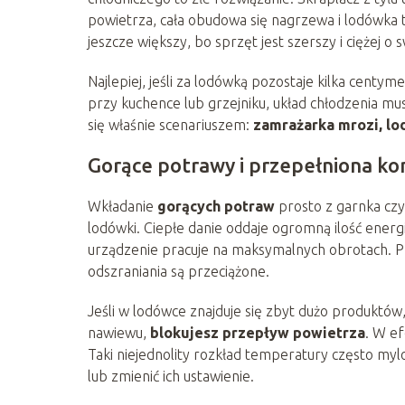
powietrza, cała obudowa się nagrzewa i lodówka
jeszcze większy, bo sprzęt jest szerszy i ciężej o
Najlepiej, jeśli za lodówką pozostaje kilka centy
przy kuchence lub grzejniku, układ chłodzenia mu
się właśnie scenariuszem:
zamrażarka mrozi, lo
Gorące potrawy i przepełniona k
Wkładanie
gorących potraw
prosto z garnka czy
lodówki. Ciepłe danie oddaje ogromną ilość energi
urządzenie pracuje na maksymalnych obrotach. Prz
odszraniania są przeciążone.
Jeśli w lodówce znajduje się zbyt dużo produktów
nawiewu,
blokujesz przepływ powietrza
. W ef
Taki niejednolity rozkład temperatury często myl
lub zmienić ich ustawienie.