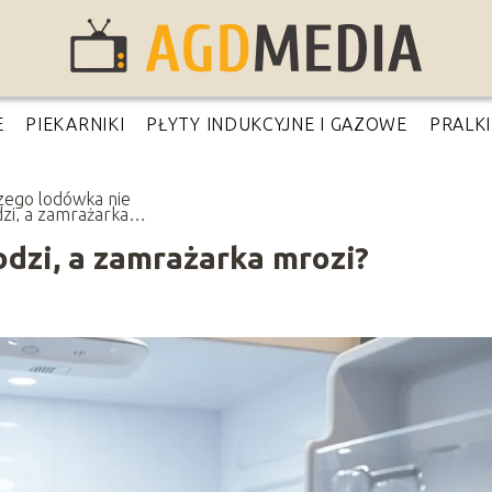
E
PIEKARNIKI
PŁYTY INDUKCYJNE I GAZOWE
PRALKI
zego lodówka nie
dzi, a zamrażarka
i?
dzi, a zamrażarka mrozi?