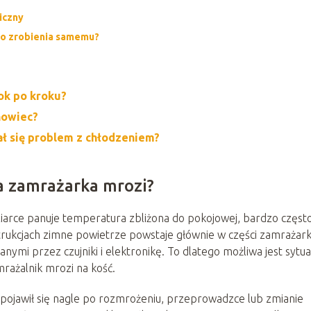
iczny
 do zrobienia samemu?
ok po kroku?
howiec?
ał się problem z chłodzeniem?
a zamrażarka mrozi?
ziarce panuje temperatura zbliżona do pokojowej, bardzo częst
strukcjach zimne powietrze powstaje głównie w części zamrażarki
ymi przez czujniki i elektronikę. To dlatego możliwa jest sytua
amrażalnik mrozi na kość.
 pojawił się nagle po rozmrożeniu, przeprowadzce lub zmianie