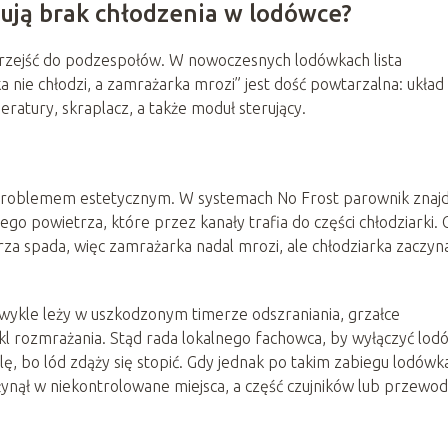
dują brak chłodzenia w lodówce?
rzejść do podzespołów. W nowoczesnych lodówkach lista
nie chłodzi, a zamrażarka mrozi” jest dość powtarzalna: układ
eratury, skraplacz, a także moduł sterujący.
 problemem estetycznym. W systemach No Frost parownik znajd
ego powietrza, które przez kanały trafia do części chłodziarki. 
a spada, więc zamrażarka nadal mrozi, ale chłodziarka zaczyna
zwykle leży w uszkodzonym timerze odszraniania, grzałce
ykl rozmrażania. Stąd rada lokalnego fachowca, by wyłączyć lo
lę, bo lód zdąży się stopić. Gdy jednak po takim zabiegu lodówk
płynął w niekontrolowane miejsca, a część czujników lub przewo