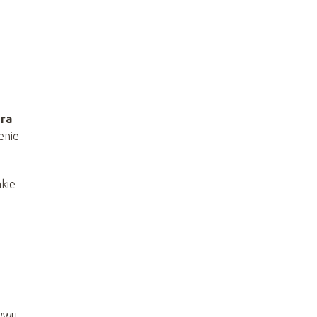
ra
enie
akie
ływu