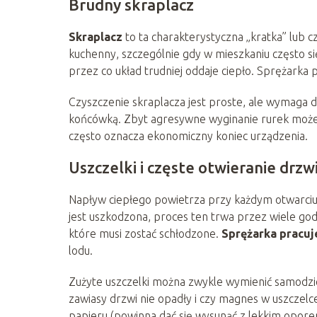
Brudny skraplacz
Skraplacz
to ta charakterystyczna „kratka” lub cz
kuchenny, szczególnie gdy w mieszkaniu często si
przez co układ trudniej oddaje ciepło. Sprężarka p
Czyszczenie skraplacza jest proste, ale wymaga de
końcówką. Zbyt agresywne wyginanie rurek może
często oznacza ekonomiczny koniec urządzenia.
Uszczelki i częste otwieranie drzw
Napływ ciepłego powietrza przy każdym otwarciu d
jest uszkodzona, proces ten trwa przez wiele godz
które musi zostać schłodzone.
Sprężarka pracuj
lodu.
Zużyte uszczelki można zwykle wymienić samodziel
zawiasy drzwi nie opadły i czy magnes w uszczelce
papieru (powinna dać się wysunąć z lekkim opore