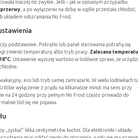
owała inaczej niż zwykle. Jeśli – jak w opisanym przypadku
 przerwy
, a po wyłączeniu na dobę w ogóle przestała chłodzić,
ub układem odszraniania No Frost.
ustawienia
czy podstawowe. Pokrętło lub panel sterowania potrafią się
ł zmienić temperaturę albo tryb pracy.
Zalecana temperatu
18°C
. Ustawienie wyższej wartości w lodówce sprawi, że urządz
 chłodne.
 wakacyjny, eco lub tryb samej zamrażarki. W wielu lodówkach t
 Krótkie wyłączenie z prądu na kilkanaście minut ma sens przy
ie na 24 godziny przy pełnym No Frost często prowadzi do
alnie lód się nie pojawia.
łu
by „zyskać” kilka centymetrów kuchni. Dla elektroniki i układu
 urządzenia musi oddać ciepło do otoczenia, a gdy nie ma przep