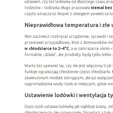
ustawień, czy też lodówka od dłuższego czasu prac
rodziców – lodówka długo pracowała
niemal bez
często oznacza to kłopot z obiegiem powietrza l
Nieprawidłowa temperatura i złe 
Nim zaczniesz rozkręcać urządzenie, sprawdź rze
przestawić przypadkowo, ktoś z domowników móg
w chłodziarce to 2–4°C
, a w zamrażarce około
-
formalnie „działa”, ale produkty będą tylko lekko
Warto też upewnić się, czy nie jest włączony tryb
funkcje ograniczają chłodzenie części chłodziarki.
zawieszonym module sterującym, ale już wyłączan
nagromadzenia wody i lodu w miejscach, gdzie norm
Ustawienie lodówki i wentylacja ty
Dużo osób ustawia lodówkę jak najbliżej ściany, że
chłodniczego to złe rozwiązanie. Skraplacz z tyłu