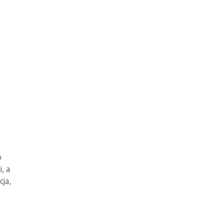
o
, a
cja,