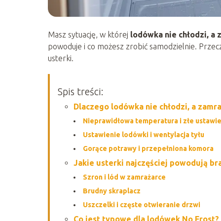
Masz sytuację, w której
lodówka nie chłodzi, a
powoduje i co możesz zrobić samodzielnie. Przecz
usterki.
Spis treści:
Dlaczego lodówka nie chłodzi, a zamr
Nieprawidłowa temperatura i złe ustawie
Ustawienie lodówki i wentylacja tyłu
Gorące potrawy i przepełniona komora
Jakie usterki najczęściej powodują b
Szron i lód w zamrażarce
Brudny skraplacz
Uszczelki i częste otwieranie drzwi
Co jest typowe dla lodówek No Frost?