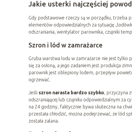
Jakie usterki najczęściej powo
Gdy podstawowe rzeczy są w porządku, trzeba p
elementów odpowiedzialnych za sytuację „lodówka 
odszraniania, wentylator parownika, czujniki temp
Szron i lód w zamrażarce
Gruba warstwa lodu w zamrażarce nie jest tylko
się za osłoną, a jego zadaniem jest produkcja zimn
parownik jest oblepiony lodem, przepływ powietrz
ogrzewać.
Jeśli
szron narasta bardzo szybko
, przyczyna 
odszraniającej lub czujniku odpowiedzialnym za c
na 24 godziny, faktycznie bywa skuteczna na chwi
przestała chłodzić, można podejrzewać, że lód s
została zalana.