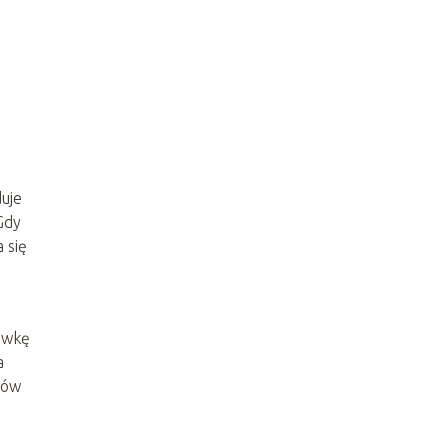
uje
Gdy
 się
dówkę
a
dów