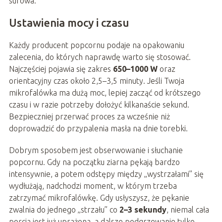
surowa.
Ustawienia mocy i czasu
Każdy producent popcornu podaje na opakowaniu
zalecenia, do których naprawdę warto się stosować.
Najczęściej pojawia się zakres
650–1000 W
oraz
orientacyjny czas około 2,5–3,5 minuty. Jeśli Twoja
mikrofalówka ma dużą moc, lepiej zacząć od krótszego
czasu i w razie potrzeby dołożyć kilkanaście sekund.
Bezpieczniej przerwać proces za wcześnie niż
doprowadzić do przypalenia masła na dnie torebki.
Dobrym sposobem jest obserwowanie i słuchanie
popcornu. Gdy na początku ziarna pękają bardzo
intensywnie, a potem odstępy między „wystrzałami” się
wydłużają, nadchodzi moment, w którym trzeba
zatrzymać mikrofalówkę. Gdy usłyszysz, że pękanie
zwalnia do jednego „strzału” co
2–3 sekundy
, niemal cała
porcja jest już uprażona, a dalsze podgrzewanie tylko