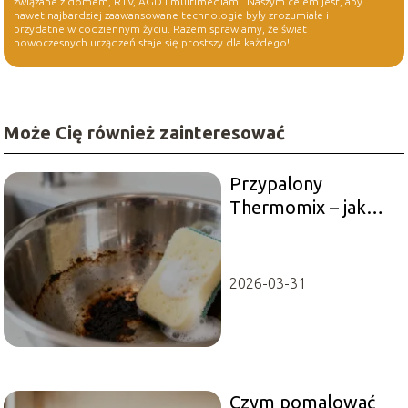
związane z domem, RTV, AGD i multimediami. Naszym celem jest, aby
nawet najbardziej zaawansowane technologie były zrozumiałe i
przydatne w codziennym życiu. Razem sprawiamy, że świat
nowoczesnych urządzeń staje się prostszy dla każdego!
Może Cię również zainteresować
Przypalony
Thermomix – jak
skutecznie
wyczyścić naczynie?
2026-03-31
Czym pomalować