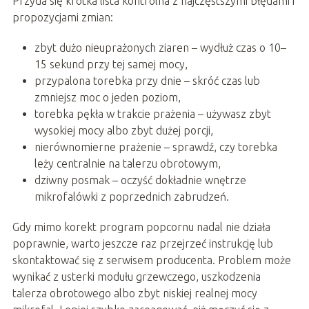
Przyda się krótka lista kontrolna z najczęstszymi błędami i
propozycjami zmian:
zbyt dużo nieuprażonych ziaren – wydłuż czas o 10–
15 sekund przy tej samej mocy,
przypalona torebka przy dnie – skróć czas lub
zmniejsz moc o jeden poziom,
torebka pękła w trakcie prażenia – używasz zbyt
wysokiej mocy albo zbyt dużej porcji,
nierównomierne prażenie – sprawdź, czy torebka
leży centralnie na talerzu obrotowym,
dziwny posmak – oczyść dokładnie wnętrze
mikrofalówki z poprzednich zabrudzeń.
Gdy mimo korekt program popcornu nadal nie działa
poprawnie, warto jeszcze raz przejrzeć instrukcję lub
skontaktować się z serwisem producenta. Problem może
wynikać z usterki modułu grzewczego, uszkodzenia
talerza obrotowego albo zbyt niskiej realnej mocy