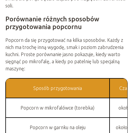
soli.
Porównanie różnych sposobów
przygotowania popcornu
Popcorn da się przygotować na kilka sposobów. Każdy z
nich ma trochę inną wygodę, smak i poziom zabrudzenia
kuchni. Proste porównanie jasno pokazuje, kiedy warto
sięgnąć po mikrofalę, a kiedy po patelnię lub specjalną
maszynę:
Sposób przygotowania
Czas p
Popcorn w mikrofalówce (torebka)
około 
Popcorn w garnku na oleju
około 7