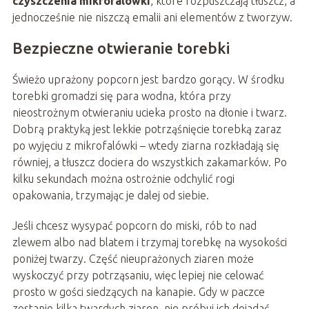
czyszczenia mikrofalówki
, które rozpuszczają tłuszcz, a
jednocześnie nie niszczą emalii ani elementów z tworzyw.
Bezpieczne otwieranie torebki
Świeżo uprażony popcorn jest bardzo gorący. W środku
torebki gromadzi się para wodna, która przy
nieostrożnym otwieraniu ucieka prosto na dłonie i twarz.
Dobrą praktyką jest lekkie potrząśnięcie torebką zaraz
po wyjęciu z mikrofalówki – wtedy ziarna rozkładają się
równiej, a tłuszcz dociera do wszystkich zakamarków. Po
kilku sekundach można ostrożnie odchylić rogi
opakowania, trzymając je dalej od siebie.
Jeśli chcesz wysypać popcorn do miski, rób to nad
zlewem albo nad blatem i trzymaj torebkę na wysokości
poniżej twarzy. Część nieuprażonych ziaren może
wyskoczyć przy potrząsaniu, więc lepiej nie celować
prosto w gości siedzących na kanapie. Gdy w paczce
zostanie kilka twardych ziaren, nie próbuj ich dojadać –