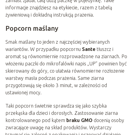
zamiast zjadać całą dużą paczkę w pojedynkę. Takie
informacje znajdziesz na etykiecie, razem z tabelą
żywieniową i dokładną instrukcją prażenia.
Popcorn maślany
Smak maślany to jeden z najczęściej wybieranych
wariantów. W przypadku popcornu
Sante
tłuszcz i
aromat są równomiernie rozprowadzone na ziarnach. Po
włożeniu paczki do mikrofalówki napis „UP” powinien być
skierowany do góry, co ułatwia równomierne rozłożenie
warstwy masła podczas prażenia. Same ziarna
przygotowują się około 3 minut, w zależności od
ustawionej mocy.
Taki popcorn świetnie sprawdza się jako szybka
przekąska dla dzieci i dorosłych. Zastosowanie ziarna
kontrolowanego pod kątem
braku GMO
docenią osoby
zwracające uwagę na skład produktów. Wystarczy
trzymać się zaleceń z opakowania i przerwać działanie