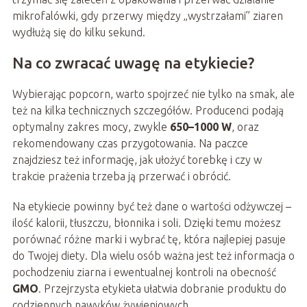
mikrofalówki, gdy przerwy między „wystrzałami” ziaren
wydłużą się do kilku sekund.
Na co zwracać uwagę na etykiecie?
Wybierając popcorn, warto spojrzeć nie tylko na smak, ale
też na kilka technicznych szczegółów. Producenci podają
optymalny zakres mocy, zwykle
650–1000 W
, oraz
rekomendowany czas przygotowania. Na paczce
znajdziesz też informację, jak ułożyć torebkę i czy w
trakcie prażenia trzeba ją przerwać i obrócić.
Na etykiecie powinny być też dane o wartości odżywczej –
ilość kalorii, tłuszczu, błonnika i soli. Dzięki temu możesz
porównać różne marki i wybrać tę, która najlepiej pasuje
do Twojej diety. Dla wielu osób ważna jest też informacja o
pochodzeniu ziarna i ewentualnej kontroli na obecność
GMO
. Przejrzysta etykieta ułatwia dobranie produktu do
codziennych nawyków żywieniowych.