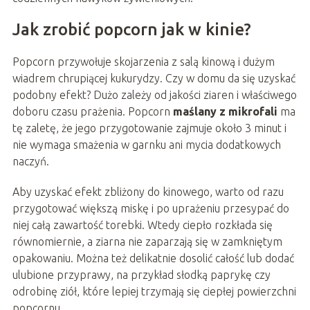
Jak zrobić popcorn jak w kinie?
Popcorn przywołuje skojarzenia z salą kinową i dużym
wiadrem chrupiącej kukurydzy. Czy w domu da się uzyskać
podobny efekt? Dużo zależy od jakości ziaren i właściwego
doboru czasu prażenia. Popcorn
maślany z mikrofali
ma
tę zaletę, że jego przygotowanie zajmuje około 3 minut i
nie wymaga smażenia w garnku ani mycia dodatkowych
naczyń.
Aby uzyskać efekt zbliżony do kinowego, warto od razu
przygotować większą miskę i po uprażeniu przesypać do
niej całą zawartość torebki. Wtedy ciepło rozkłada się
równomiernie, a ziarna nie zaparzają się w zamkniętym
opakowaniu. Można też delikatnie dosolić całość lub dodać
ulubione przyprawy, na przykład słodką paprykę czy
odrobinę ziół, które lepiej trzymają się ciepłej powierzchni
popcornu.