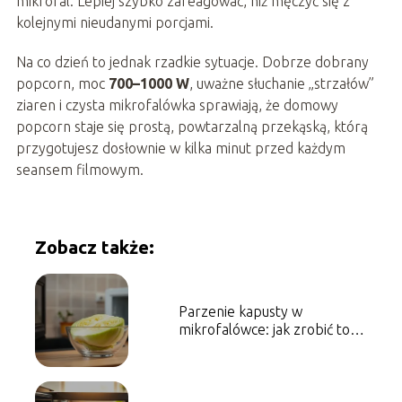
mikrofal. Lepiej szybko zareagować, niż męczyć się z
kolejnymi nieudanymi porcjami.
Na co dzień to jednak rzadkie sytuacje. Dobrze dobrany
popcorn, moc
700–1000 W
, uważne słuchanie „strzałów”
ziaren i czysta mikrofalówka sprawiają, że domowy
popcorn staje się prostą, powtarzalną przekąską, którą
przygotujesz dosłownie w kilka minut przed każdym
seansem filmowym.
Zobacz także:
Parzenie kapusty w
mikrofalówce: jak zrobić to
szybko i bezpiecznie?