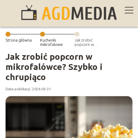
Strona główna
Kuchenki
Jak zrobić
mikrofalowe
popcorn w
mikrofalówce?
Szybko i
Jak zrobić popcorn w
chrupiąco
mikrofalówce? Szybko i
chrupiąco
Data publikacji: 2026-03-31