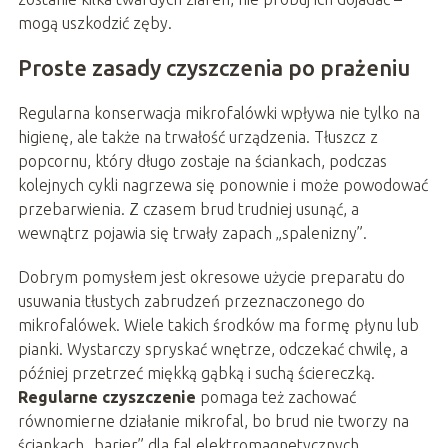
mogą uszkodzić zęby.
Proste zasady czyszczenia po prażeniu
Regularna konserwacja mikrofalówki wpływa nie tylko na
higienę, ale także na trwałość urządzenia. Tłuszcz z
popcornu, który długo zostaje na ściankach, podczas
kolejnych cykli nagrzewa się ponownie i może powodować
przebarwienia. Z czasem brud trudniej usunąć, a
wewnątrz pojawia się trwały zapach „spalenizny”.
Dobrym pomysłem jest okresowe użycie preparatu do
usuwania tłustych zabrudzeń przeznaczonego do
mikrofalówek. Wiele takich środków ma formę płynu lub
pianki. Wystarczy spryskać wnętrze, odczekać chwilę, a
później przetrzeć miękką gąbką i suchą ściereczką.
Regularne czyszczenie
pomaga też zachować
równomierne działanie mikrofal, bo brud nie tworzy na
ściankach „barier” dla fal elektromagnetycznych.