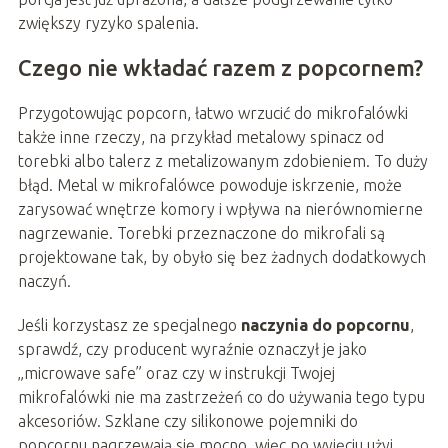
zwiększy ryzyko spalenia.
Czego nie wkładać razem z popcornem?
Przygotowując popcorn, łatwo wrzucić do mikrofalówki
także inne rzeczy, na przykład metalowy spinacz od
torebki albo talerz z metalizowanym zdobieniem. To duży
błąd. Metal w mikrofalówce powoduje iskrzenie, może
zarysować wnętrze komory i wpływa na nierównomierne
nagrzewanie. Torebki przeznaczone do mikrofali są
projektowane tak, by obyło się bez żadnych dodatkowych
naczyń.
Jeśli korzystasz ze specjalnego
naczynia do popcornu
,
sprawdź, czy producent wyraźnie oznaczył je jako
„microwave safe” oraz czy w instrukcji Twojej
mikrofalówki nie ma zastrzeżeń co do używania tego typu
akcesoriów. Szklane czy silikonowe pojemniki do
popcornu nagrzewają się mocno, więc po wyjęciu użyj