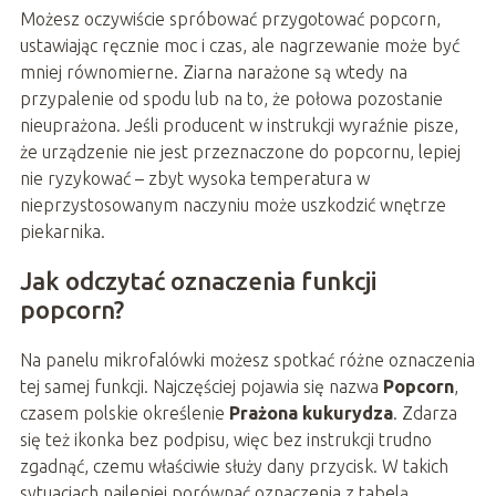
Możesz oczywiście spróbować przygotować popcorn,
ustawiając ręcznie moc i czas, ale nagrzewanie może być
mniej równomierne. Ziarna narażone są wtedy na
przypalenie od spodu lub na to, że połowa pozostanie
nieuprażona. Jeśli producent w instrukcji wyraźnie pisze,
że urządzenie nie jest przeznaczone do popcornu, lepiej
nie ryzykować – zbyt wysoka temperatura w
nieprzystosowanym naczyniu może uszkodzić wnętrze
piekarnika.
Jak odczytać oznaczenia funkcji
popcorn?
Na panelu mikrofalówki możesz spotkać różne oznaczenia
tej samej funkcji. Najczęściej pojawia się nazwa
Popcorn
,
czasem polskie określenie
Prażona kukurydza
. Zdarza
się też ikonka bez podpisu, więc bez instrukcji trudno
zgadnąć, czemu właściwie służy dany przycisk. W takich
sytuacjach najlepiej porównać oznaczenia z tabelą