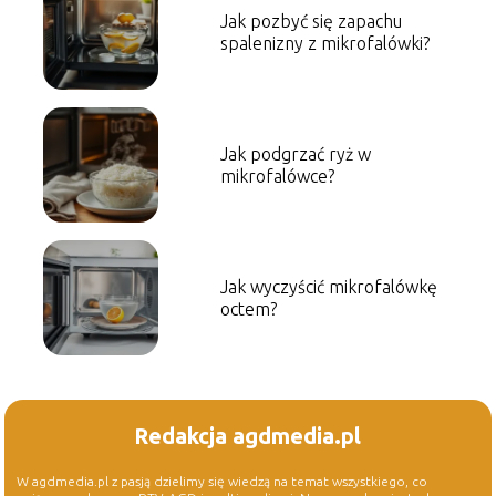
Jak pozbyć się zapachu
spalenizny z mikrofalówki?
Jak podgrzać ryż w
mikrofalówce?
Jak wyczyścić mikrofalówkę
octem?
Redakcja agdmedia.pl
W agdmedia.pl z pasją dzielimy się wiedzą na temat wszystkiego, co